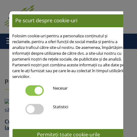
Pe scurt despre cookie-uri
Folosim cookie-uri pentru a personaliza conținutul și
reclamele, pentru a oferi funcții de social media și pentru a
analiza traficul către site-ul nostru. De asemenea, împărtășim
informații despre utilizarea de către dvs. a site-ului nostru cu
partenerii noștri de rețele sociale, de publicitate și de analiză.
Partenerii noștri pot combina aceste informații cu alte date pe
Acasă
/ Presa
care le-ați furnizat sau pe care le-au colectat în timpul utilizării
serviciilor.
Presa
Necesar
Statistici
Culturile cerealelor păioase de primăvară: de
la sămânță până la profit
Permiteți toate cookie-urile