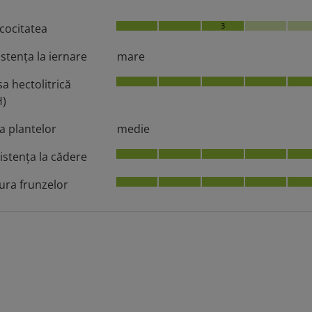
3
cocitatea
istenţa la iernare
mare
a hectolitrică
)
ia plantelor
medie
istenţa la cădere
ura frunzelor