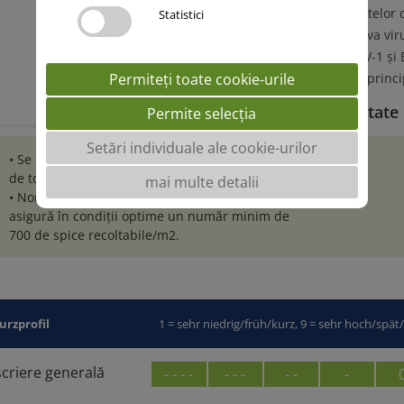
• Talie medie a plantelor 
Statistici
• Rezistență împotriva vir
(rezistență la BaYMV-1 și
• Toleranță bună la princip
Permiteți toate cookie-urile
Precocitate si stabilitate
Permite selecția
Setări individuale ale cookie-urilor
• Se poate cultiva în zonele favorabile orzului
de toamnă.
mai multe detalii
• Norma de semănat 300-340 b.g. /m2 ce
asigură în condiții optime un număr minim de
700 de spice recoltabile/m2.
urzprofil
1 = sehr niedrig/früh/kurz, 9 = sehr hoch/spät
criere generală
- - - -
- - -
- -
-