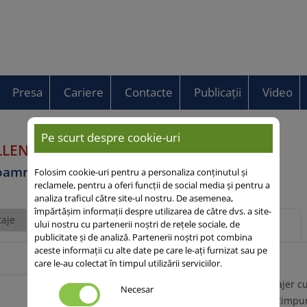
Presa
Cariere
Contacte
Publicații
Video
Pe scurt despre cookie-uri
LLEN
toamnă
Folosim cookie-uri pentru a personaliza conținutul și
reclamele, pentru a oferi funcții de social media și pentru a
analiza traficul către site-ul nostru. De asemenea,
împărtășim informații despre utilizarea de către dvs. a site-
aje
Descriere
Mai multe despre acest
ului nostru cu partenerii noștri de rețele sociale, de
generală
subiect
publicitate și de analiză. Partenerii noștri pot combina
aceste informații cu alte date pe care le-ați furnizat sau pe
care le-au colectat în timpul utilizării serviciilor.
• Soi nou de orz furajer
Necesar
de maturitate extratimpur