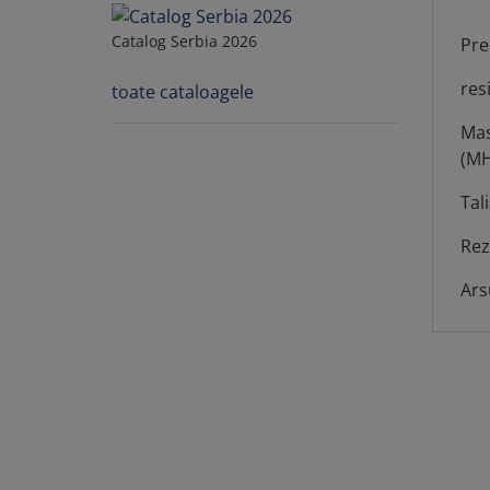
Catalog Serbia 2026
Pre
res
toate cataloagele
Mas
(MH
Tal
Rez
Ars