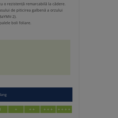
cu o rezistență remarcabilă la cădere.
usului de piticirea galbenă a orzului
 BaYMV-2).
alele boli foliare.
/lang
0
+
+ +
+ + +
+ + + +