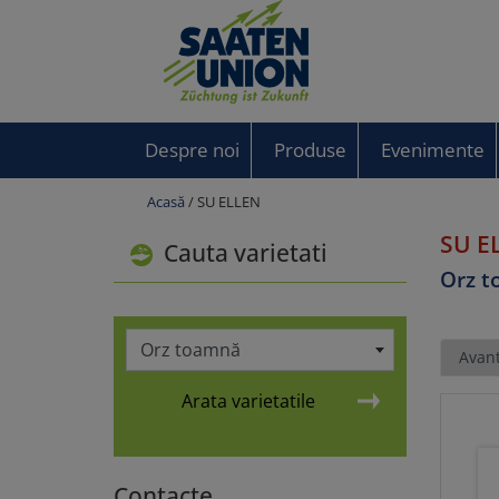
Despre noi
Produse
Evenimente
Acasă
/ SU ELLEN
SU E
Cauta varietati
Orz 
Orz toamnă
Avant
Arata varietatile
Contacte