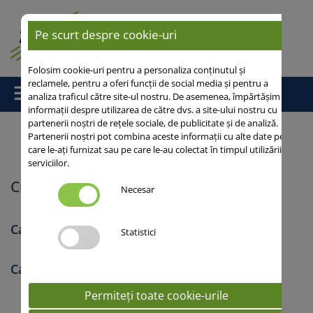
Pe scurt despre cookie-uri
Folosim cookie-uri pentru a personaliza conținutul și
reclamele, pentru a oferi funcții de social media și pentru a
analiza traficul către site-ul nostru. De asemenea, împărtășim
informații despre utilizarea de către dvs. a site-ului nostru cu
partenerii noștri de rețele sociale, de publicitate și de analiză.
Partenerii noștri pot combina aceste informații cu alte date pe
care le-ați furnizat sau pe care le-au colectat în timpul utilizării
Acasă
/
Export
/ Croatia / Serbia
serviciilor.
Croatia / Serbia
Necesar
Catalog 2022 Croatia
Statistici
Catalog 2022 SERBIA
Permiteți toate cookie-urile