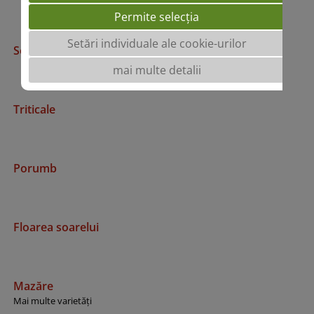
Permite selecția
Setări individuale ale cookie-urilor
Secară
mai multe detalii
Triticale
Porumb
Floarea soarelui
Mazăre
Mai multe varietăți