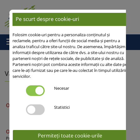
Pe scurt despre cookie-uri
Folosim cookie-uri pentru a personaliza conținutul și
reclamele, pentru a oferi funcții de social media și pentru a
analiza traficul către site-ul nostru. De asemenea, împărtășim
informații despre utilizarea de către dvs. a site-ului nostru cu
partenerii noștri de rețele sociale, de publicitate și de analiză.
Partenerii noștri pot combina aceste informații cu alte date pe
care le-ați furnizat sau pe care le-au colectat în timpul utilizării
Va rugam alege cultura
serviciilor.
Necesar
Orz toamnă
Statistici
Orzoaică de primăvară
Permiteți toate cookie-urile
Primavară