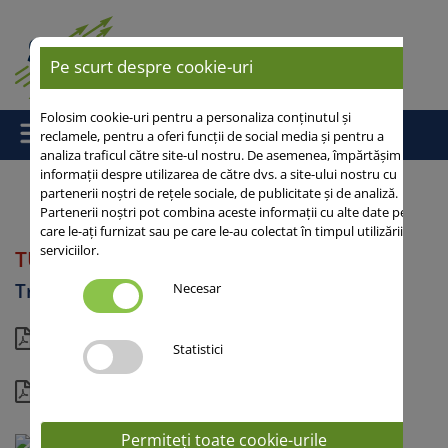
Pe scurt despre cookie-uri
Folosim cookie-uri pentru a personaliza conținutul și
reclamele, pentru a oferi funcții de social media și pentru a
analiza traficul către site-ul nostru. De asemenea, împărtășim
informații despre utilizarea de către dvs. a site-ului nostru cu
partenerii noștri de rețele sociale, de publicitate și de analiză.
Partenerii noștri pot combina aceste informații cu alte date pe
Acasă
/ TULUS
care le-ați furnizat sau pe care le-au colectat în timpul utilizării
serviciilor.
TULUS
Triticale
Necesar
Vedere actuală
Statistici
Detalii
Permiteți toate cookie-urile