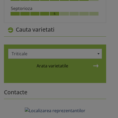
Septorioza
5
Cauta varietati
Triticale
Arata varietatile
Contacte