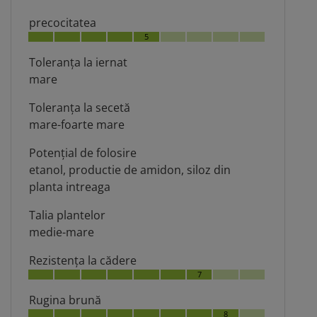
precocitatea
5
Toleranţa la iernat
mare
Toleranţa la secetă
mare-foarte mare
Potenţial de folosire
etanol, productie de amidon, siloz din
planta intreaga
Talia plantelor
medie-mare
Rezistenţa la cădere
7
Rugina brună
8