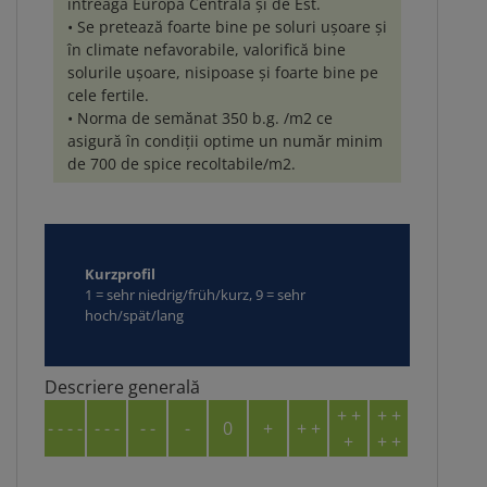
întreaga Europă Centrală și de Est.
• Se pretează foarte bine pe soluri ușoare și
în climate nefavorabile, valorifică bine
solurile ușoare, nisipoase și foarte bine pe
cele fertile.
• Norma de semănat 350 b.g. /m2 ce
asigură în condiții optime un număr minim
de 700 de spice recoltabile/m2.
Kurzprofil
1 = sehr niedrig/früh/kurz, 9 = sehr
hoch/spät/lang
Descriere generală
+ +
+ +
- - - -
- - -
- -
-
0
+
+ +
+
+ +