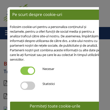
Pe scurt despre cookie-uri
Folosim cookie-uri pentru a personaliza conținutul și
reclamele, pentru a oferi funcții de social media și pentru a
analiza traficul către site-ul nostru. De asemenea, împărtășim
informații despre utilizarea de către dvs. a site-ului nostru cu
partenerii noștri de rețele sociale, de publicitate și de analiză.
Partenerii noștri pot combina aceste informații cu alte date pe
Acasă
/ BILBOQUET
care le-ați furnizat sau pe care le-au colectat în timpul utilizării
serviciilor.
BILBOQUET
Necesar
Triticale
Vedere actuală
Statistici
Detalii
Permiteți toate cookie-urile