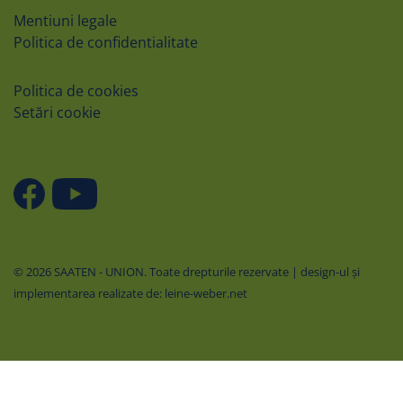
Mentiuni legale
Politica de confidentialitate
Politica de cookies
Setări cookie
© 2026 SAATEN - UNION. Toate drepturile rezervate | design-ul şi
implementarea realizate de: leine-weber.net