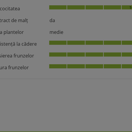
5
cocitatea
tract de malț
da
ia plantelor
medie
istenţă la cădere
sierea frunzelor
ura frunzelor