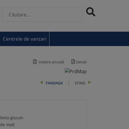
Centrele de vanzari
Vedere actuală
Detalii
FANDAGA
STING
 beta-glucan
 de malț