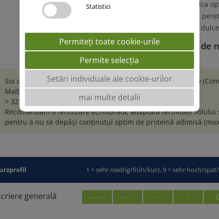
Modificare proteolitica o
Statistici
Degradare optimă a peret
Mustul obținut este dulce
Permiteți toate cookie-urile
Dă tonul extractului de m
Permite selecția
Setări individuale ale cookie-urilor
Soi de orz de primăvară pentru bere, recomandat de CBMO (Comite
Malteurs de France.
mai multe detalii
> 32 boabe pe spic. La recoltare: 750-800 spice/mp
Recomandăm o fertilizare echilibrată, adaptată fertilității solului 
pentru a nu se depăși conținutul optim de proteină adimisă (ma
urzprofil
1 = sehr niedrig/früh/kurz, 9 = sehr hoch/spät
criere generală
- - - -
- - -
- -
-