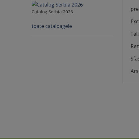
pre
Catalog Serbia 2026
Ëxc
toate cataloagele
Tal
Rez
Sfa
Ars