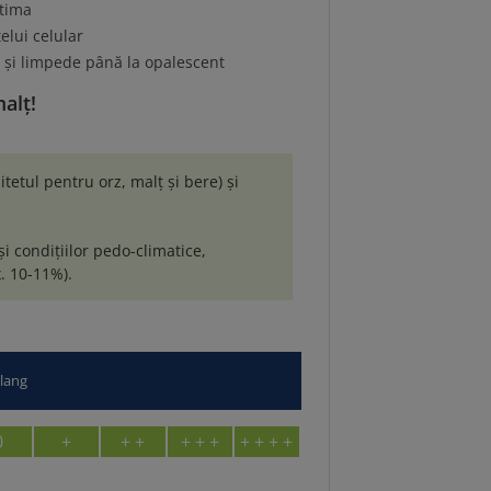
ptima
elui celular
 și limpede până la opalescent
alț!
tul pentru orz, malț și bere) și
și condițiilor pedo-climatice,
x. 10-11%).
/lang
0
+
+ +
+ + +
+ + + +