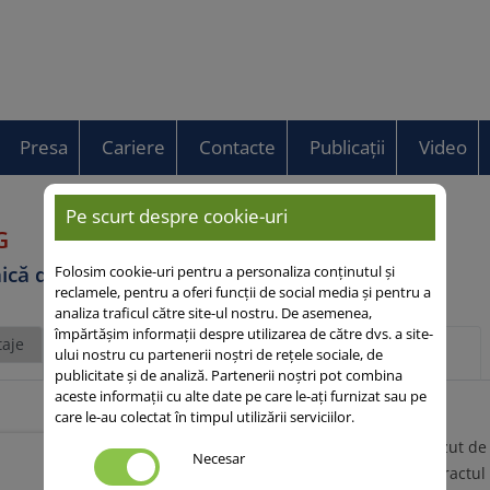
Presa
Cariere
Contacte
Publicații
Video
Pe scurt despre cookie-uri
G
ică de primăvară
Folosim cookie-uri pentru a personaliza conținutul și
reclamele, pentru a oferi funcții de social media și pentru a
analiza traficul către site-ul nostru. De asemenea,
împărtășim informații despre utilizarea de către dvs. a site-
aje
Descriere
Mai multe despre acest
ului nostru cu partenerii noștri de rețele sociale, de
generală
subiect
publicitate și de analiză. Partenerii noștri pot combina
aceste informații cu alte date pe care le-ați furnizat sau pe
care le-au colectat în timpul utilizării serviciilor.
Continut foarte scazut de
Necesar
Excelent pentru extractul