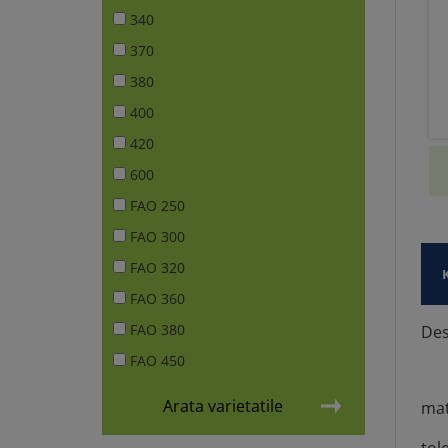
340
370
380
400
420
600
FAO 250
FAO 300
FAO 320
FAO 360
FAO 380
Des
FAO 450
Arata varietatile
mat
tol