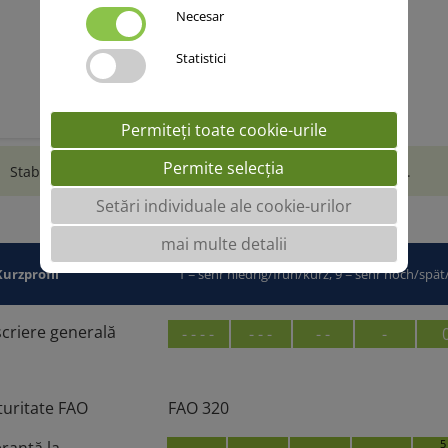
Necesar
Statistici
Permiteți toate cookie-urile
Permite selecția
Stabil si perfomant, ofera productii calitative si competitive.
Setări individuale ale cookie-urilor
mai multe detalii
Kurzprofil
1 = sehr niedrig/früh/kurz, 9 = sehr hoch/spä
criere generală
- - - -
- - -
- -
-
uritate FAO
FAO 320
5
eranţă la