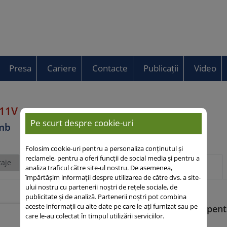
Presa
Cariere
Contacte
Publicații
Video
311V
FAO 320
Pe scurt despre cookie-uri
mb
Folosim cookie-uri pentru a personaliza conținutul și
reclamele, pentru a oferi funcții de social media și pentru a
aje
Descriere
Mai multe despre acest
analiza traficul către site-ul nostru. De asemenea,
generală
subiect
împărtășim informații despre utilizarea de către dvs. a site-
ului nostru cu partenerii noștri de rețele sociale, de
publicitate și de analiză. Partenerii noștri pot combina
aceste informații cu alte date pe care le-ați furnizat sau pe
Alegerea numarul 1 pent
care le-au colectat în timpul utilizării serviciilor.