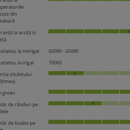
peraturiile
zute din
măvară
5
ranţă la arsiţă si
etă
sitatea, la neirigat
60000 - 65000
itatea, la irigat
70000
2
rţia ştiuletului
ălţimea)
y green
3
ăr de rânduri pe
ulete
ăr de boabe pe
d