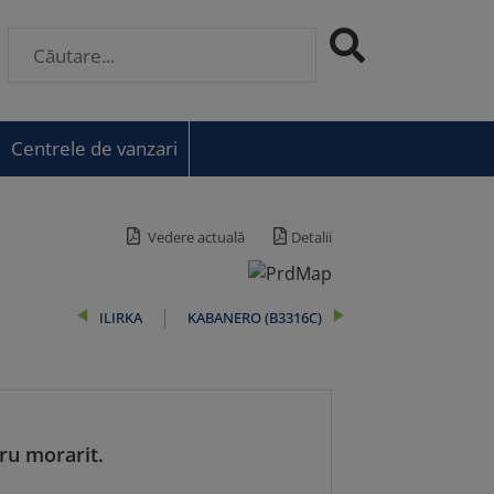
Centrele de vanzari
Vedere actuală
Detalii
ILIRKA
KABANERO (B3316C)
ru morarit.