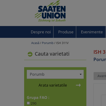
Despre noi
Produse
Evenimente
Acasă
/
Porumb
/ ISH 311V
ISH 
Cauta varietati
Poru
Porumb
Avant
Arata varietatile
Grupa FAO :
290