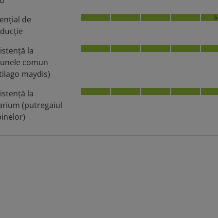
5
enţial de
ducţie
istenţă la
iunele comun
tilago maydis)
istenţă la
arium (putregaiul
pinelor)