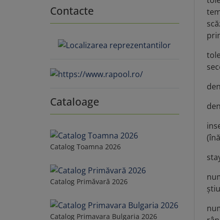
Contacte
tem
scă
pri
tole
sec
den
Cataloage
dens
inse
(în
Catalog Toamna 2026
sta
num
Catalog Primăvară 2026
şti
num
Catalog Primavara Bulgaria 2026
rân