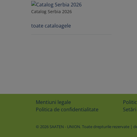
Catalog Serbia 2026
toate cataloagele
Mentiuni legale
Politi
Politica de confidentialitate
Setări
© 2026 SAATEN - UNION. Toate drepturile rezervate | des