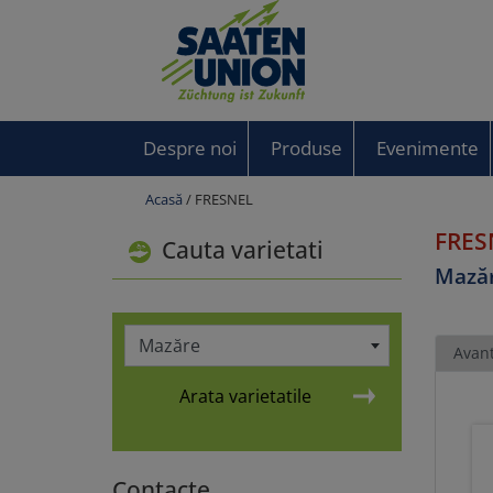
Despre noi
Produse
Evenimente
Acasă
/ FRESNEL
FRES
Cauta varietati
Mază
Mazăre
Avant
Arata varietatile
Contacte