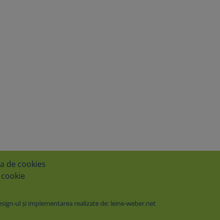
ca de cookies
 cookie
ign-ul şi implementarea realizate de: leine-weber.net