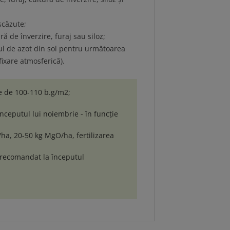
scăzute;
ură de înverzire, furaj sau siloz;
l de azot din sol pentru următoarea
fixare atmosferică).
e de 100-110 b.g/m2;
ceputul lui noiembrie - în funcție
ha, 20-50 kg MgO/ha, fertilizarea
e recomandat la începutul