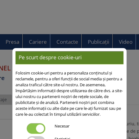
Presa
Cariere
Contacte
Publicații
Video
Pe scurt despre cookie-uri
NEL
Folosim cookie-uri pentru a personaliza conținutul și
re
reclamele, pentru a oferi funcții de social media și pentru a
analiza traficul către site-ul nostru. De asemenea,
împărtășim informații despre utilizarea de către dvs. a site-
ului nostru cu partenerii noștri de rețele sociale, de
aje
publicitate și de analiză. Partenerii noștri pot combina
aceste informații cu alte date pe care le-ați furnizat sau pe
care le-au colectat în timpul utilizării serviciilor.
Soi de mazăre timpuriu, ti
Necesar
Conținut foarte mare de p
Utilizată atât pentru boabe