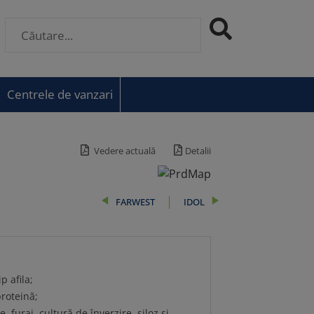
Centrele de vanzari
Vedere actuală
Detalii
FARWEST
IDOL
p afila;
roteină;
, furaj, cultură de înverzire, siloz și