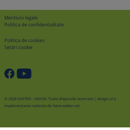
Mentiuni legale
Politica de confidentialitate
Politica de cookies
Setări cookie
© 2026 SAATEN - UNION. Toate drepturile rezervate | design-ul şi
implementarea realizate de: leine-weber.net