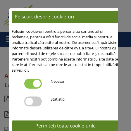
Pe scurt despre cookie-uri
Folosim cookie-uri pentru a personaliza conținutul și
reclamele, pentru a oferi funcții de social media și pentru a
analiza traficul către site-ul nostru. De asemenea, împărtășim
informații despre utilizarea de către dvs. a site-ului nostru cu
partenerii noștri de rețele sociale, de publicitate și de analiză.
Partenerii noștri pot combina aceste informații cu alte date pe
care le-ați furnizat sau pe care le-au colectat în timpul utilizării
Acasă
/ ADORNA
serviciilor.
ADORNA
Necesar
Lucernă
Vedere actuală
Statistici
Detalii
Permiteți toate cookie-urile