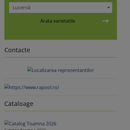
Lucernă
Arata varietatile
Contacte
Cataloage