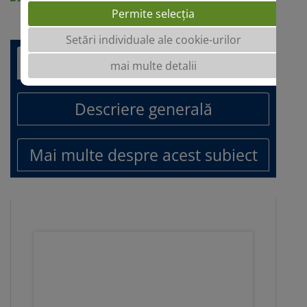
Permite selecția
Setări individuale ale cookie-urilor
Avantaje
mai multe detalii
Descriere generală
Mai multe despre acest subiect