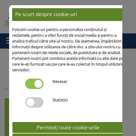
Pe scurt despre cookie-uri
Folosim cookie-uri pentru a personaliza conținutul și
reclamele, pentru a oferi funcții de social media și pentru a
analiza traficul către site-ul nostru. De asemenea, împărtășim
informații despre utilizarea de către dvs. a site-ului nostru cu
partenerii noștri de rețele sociale, de publicitate și de analiză.
Partenerii noștri pot combina aceste informații cu alte date pe
care le-ați furnizat sau pe care le-au colectat în timpul utilizării
Acasă
/
Leguminoase
/ Soia
serviciilor.
Cauta varietati
Necesar
Statistici
Alege cultura
Arata varietatile
Permiteți toate cookie-urile