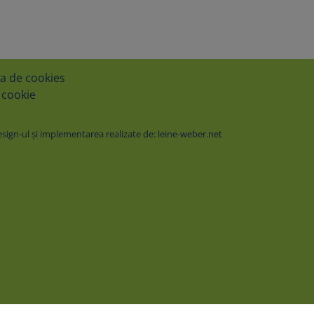
ca de cookies
 cookie
ign-ul şi implementarea realizate de: leine-weber.net