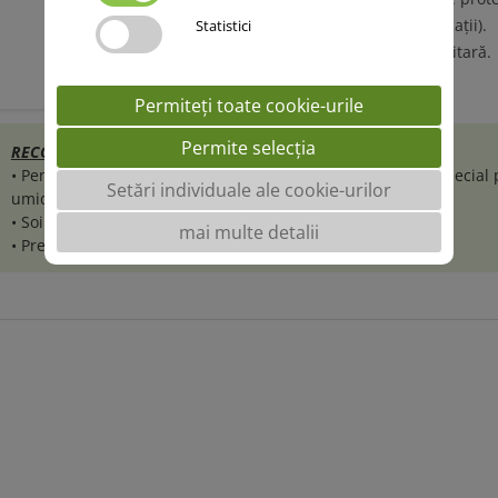
bună pentru panificații).
Statistici
• Stare bună fitosanitară.
Grau spelta
Permiteți toate cookie-urile
Permite selecția
RECOMANDARI TEHNICE:
• Pentru toate zonele de cultivare a cerealelor păioase în special
Setări individuale ale cookie-urilor
umiditate mai ridicată.
• Soi rustic cu o rezistență bună la principalele boli.
mai multe detalii
• Pretabil pentru agricultura ecologică.