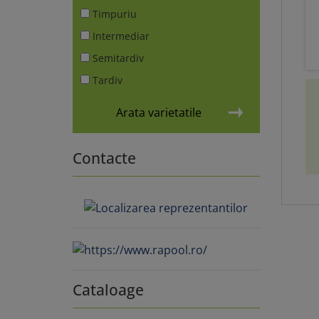
Timpuriu
Intermediar
Semitardiv
Tardiv
Arata varietatile
Contacte
Cataloage