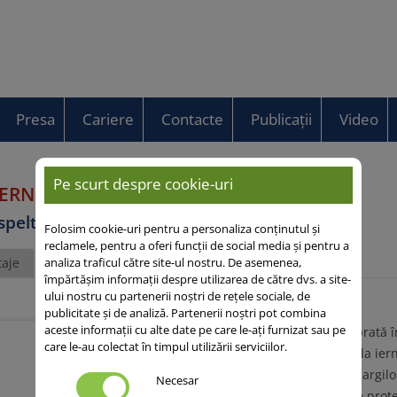
Presa
Cariere
Contacte
Publicații
Video
Pe scurt despre cookie-uri
ERNSPELZ
spelta
Folosim cookie-uri pentru a personaliza conținutul și
reclamele, pentru a oferi funcții de social media și pentru a
analiza traficul către site-ul nostru. De asemenea,
aje
împărtășim informații despre utilizarea de către dvs. a site-
ului nostru cu partenerii noștri de rețele sociale, de
publicitate și de analiză. Partenerii noștri pot combina
aceste informații cu alte date pe care le-ați furnizat sau pe
• Combinație echilibrată în
care le-au colectat în timpul utilizării serviciilor.
• Toleranță ridicată la ier
soluri brune luvice, argiloi
Necesar
• Conținut ridicat de prote