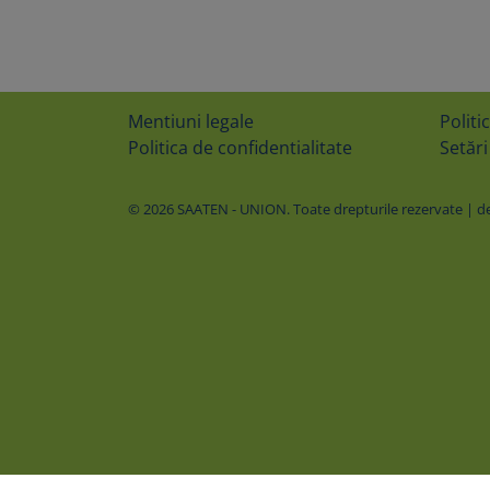
Mentiuni legale
Politi
Politica de confidentialitate
Setări
© 2026 SAATEN - UNION. Toate drepturile rezervate | des