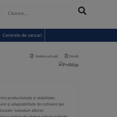
Centrele de vanzari
Vedere actuală
Detalii
tre productivitate și stabilitate.
nare și adaptabilitate de cultivare (pe
luviale, luvisoluri albice).
ină și indice de cădere ridicat (calitate