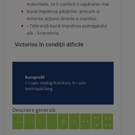
maturitate, ce îi conferă o «apărare» mai
bună împotriva păsărilor, precum și
evitarea acțiunii directe a soarelui;
• Toleranță bună împotriva putregaiului
alb - Sclerotinia.
Victorios în condiții dificile
Kurzprofil
1 = sehr niedrig/früh/kurz, 9 = sehr
hoch/spät/lang
Descriere generală
+ +
+ +
- - - -
- - -
- -
-
0
+
+ +
+
+ +