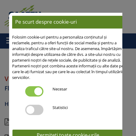
Pe scurt despre cookie-uri
Folosim cookie-uri pentru a personaliza conținutul și
reclamele, pentru a oferi funcții de social media și pentru a
analiza traficul către site-ul nostru. De asemenea, împărtășim
informații despre utilizarea de către dvs. a site-ului nostru cu
partenerii noștri de rețele sociale, de publicitate și de analiză.
Partenerii noștri pot combina aceste informații cu alte date pe
Acasă
/
Floarea-Soarelui
/ VICTORY CL
care le-ați furnizat sau pe care le-au colectat în timpul utilizării
VICTORY CL
serviciilor.
Floarea soarelui
Necesar
Hibrizi Clearfield®
Statistici
Vedere actuală
Permiteți toate cookie-urile