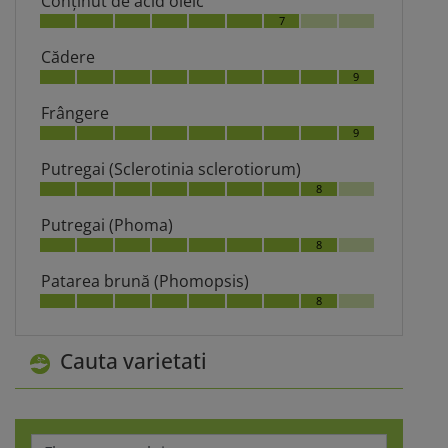
Conţinut de acid oleic
7
Cădere
9
Frângere
9
Putregai (Sclerotinia sclerotiorum)
8
Putregai (Phoma)
8
Patarea brună (Phomopsis)
8
Cauta varietati