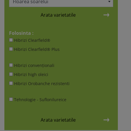
Floarea soarelui
Arata varietatile
Folosinta :
Hibrizi Clearfield®
Hibrizi Clearfield® Plus
Hibrizi convenționali
Hibrizi high oleici
Hibrizi Orobanche rezistenti
Tehnologie - Suflonilureice
Arata varietatile