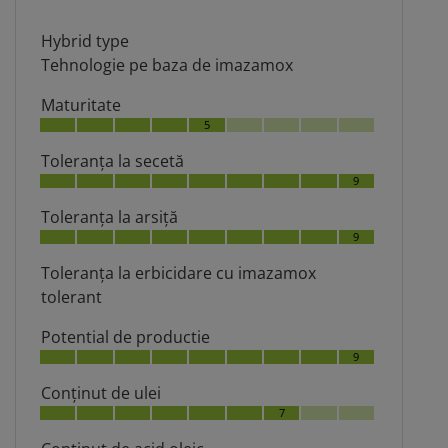
Hybrid type
Tehnologie pe baza de imazamox
Maturitate
5
Toleranţa la secetă
9
Toleranţa la arsiţă
9
Toleranţa la erbicidare cu imazamox
tolerant
Potential de productie
9
Conţinut de ulei
7