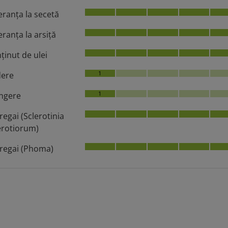
eranţa la secetă
eranţa la arsiţă
ţinut de ulei
1
ere
1
ngere
regai (Sclerotinia
erotiorum)
regai (Phoma)