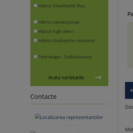
Hibrizi Clearfield® Plus
Pe
Hibrizi convenționali
Hibrizi high oleici
Hibrizi Orobanche rezistenti
Tehnologie - Suflonilureice
Arata varietatile
K
Contacte
Des
Mat