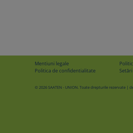
Mentiuni legale
Politi
Politica de confidentialitate
Setări
© 2026 SAATEN - UNION. Toate drepturile rezervate | des