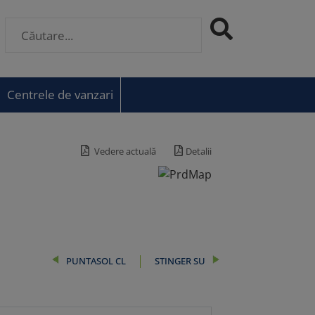
Centrele de vanzari
Vedere actuală
Detalii
PUNTASOL CL
STINGER SU