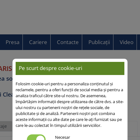
Presa
Cariere
Contacte
Publicații
Video
ARIS CLP
Pe scurt despre cookie-uri
ea soarelui
Folosim cookie-uri pentru a personaliza conținutul și
reclamele, pentru a oferi funcții de social media și pentru a
i Clearfield® Plus
analiza traficul către site-ul nostru. De asemenea,
împărtășim informații despre utilizarea de către dvs. a site-
ului nostru cu partenerii noștri de rețele sociale, de
publicitate și de analiză. Partenerii noștri pot combina
aceste informații cu alte date pe care le-ați furnizat sau pe
care le-au colectat în timpul utilizării serviciilor.
aje
Descriere
Mai multe despre acest
generală
subiect
Necesar