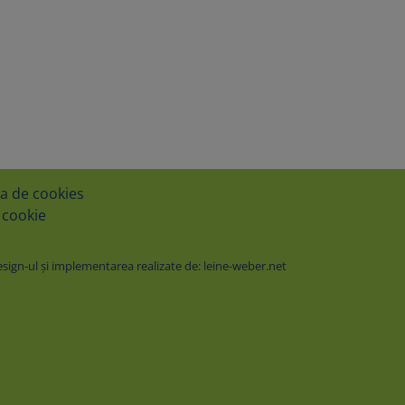
ca de cookies
 cookie
ign-ul şi implementarea realizate de: leine-weber.net