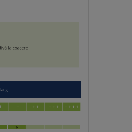
divă la coacere
/lang
0
+
+ +
+ + +
+ + + +
6