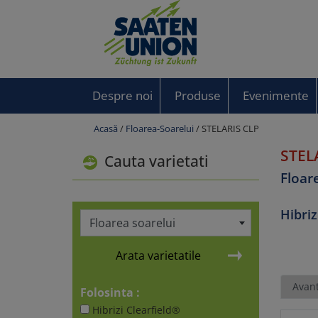
Despre noi
Produse
Evenimente
Acasă
/
Floarea-Soarelui
/ STELARIS CLP
STEL
Cauta varietati
Floar
Hibriz
Floarea soarelui
Arata varietatile
Avant
Folosinta :
Hibrizi Clearfield®