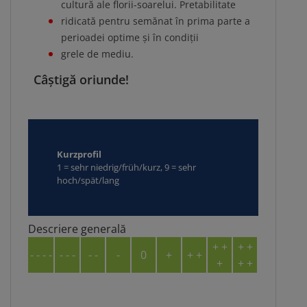
cultură ale florii-soarelui. Pretabilitate
ridicată pentru semănat în prima parte a
perioadei optime și în condiții
grele de mediu.
Câștigă oriunde!
Kurzprofil
1 = sehr niedrig/früh/kurz, 9 = sehr
hoch/spät/lang
Descriere generală
+ +
+ +
- - - -
- - -
- -
-
0
+
+ +
+
+ +