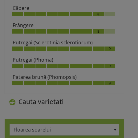
Cădere
8
Frângere
8
Putregai (Sclerotinia sclerotiorum)
9
Putregai (Phoma)
9
Patarea brună (Phomopsis)
9
Cauta varietati
Floarea soarelui