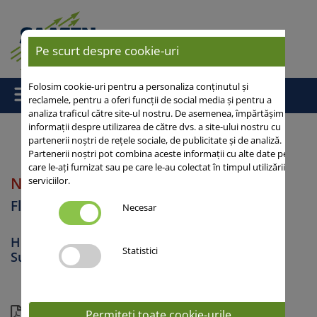
Pe scurt despre cookie-uri
Folosim cookie-uri pentru a personaliza conținutul și
reclamele, pentru a oferi funcții de social media și pentru a
analiza traficul către site-ul nostru. De asemenea, împărtășim
informații despre utilizarea de către dvs. a site-ului nostru cu
partenerii noștri de rețele sociale, de publicitate și de analiză.
Partenerii noștri pot combina aceste informații cu alte date pe
Acasă
/
Floarea-Soarelui
/ NETA SU
care le-ați furnizat sau pe care le-au colectat în timpul utilizării
NETA SU
serviciilor.
Floarea soarelui
Necesar
Hibrizi Orobanche rezistenti, Tehnologie –
Statistici
Suflonilureice
Vedere actuală
Permiteți toate cookie-urile