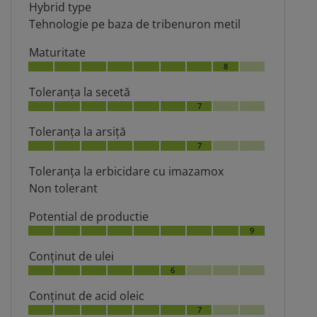
Hybrid type
Tehnologie pe baza de tribenuron metil
Maturitate
8
Toleranţa la secetă
7
Toleranţa la arsiţă
7
Toleranţa la erbicidare cu imazamox
Non tolerant
Potential de productie
9
Conţinut de ulei
6
Conţinut de acid oleic
7