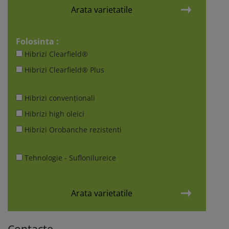
Arata varietatile
Folosinta :
Hibrizi Clearfield®
Hibrizi Clearfield® Plus
Hibrizi convenționali
Hibrizi high oleici
Hibrizi Orobanche rezistenti
Tehnologie - Suflonilureice
Arata varietatile
Contacte