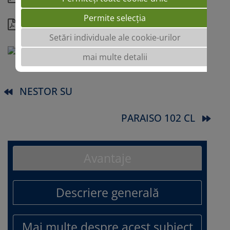
Permite selecția
Detalii
Setări individuale ale cookie-urilor
mai multe detalii
NESTOR SU
PARAISO 102 CL
Avantaje
Descriere generală
Mai multe despre acest subiect