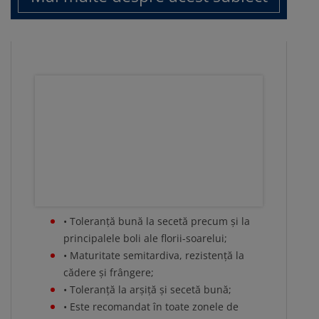
• Toleranță bună la secetă precum și la
principalele boli ale florii-soarelui;
• Maturitate semitardiva, rezistență la
cădere și frângere;
• Toleranță la arșiță și secetă bună;
• Este recomandat în toate zonele de