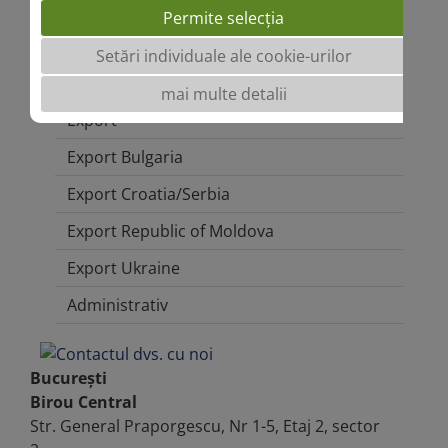
Dep. Comercial
Permite selecția
Marketing
Setări individuale ale cookie-urilor
Dep. Tehnic
mai multe detalii
Export
Export Bulgaria
Export Croatia/Serbia
Export Republic of Moldova
Export Ukraine
Administrativ
București
Birou Central
Str. General Praporgescu, Nr 1-5, Etaj 2, sector