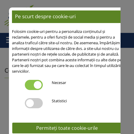
Pe scurt despre cookie-uri
Folosim cookie-uri pentru a personaliza conținutul și
reclamele, pentru a oferi funcții de social media și pentru a
analiza traficul către site-ul nostru. De asemenea, împărtășim
informații despre utilizarea de către dvs. a site-ului nostru cu
partenerii noștri de rețele sociale, de publicitate și de analiză.
Partenerii noștri pot combina aceste informații cu alte date pe
care le-ați furnizat sau pe care le-au colectat în timpul utilizării
Contacte
serviciilor.
Necesar
Birou central
Statistici
Management
Product Management
Dep. Financiar
Permiteți toate cookie-urile