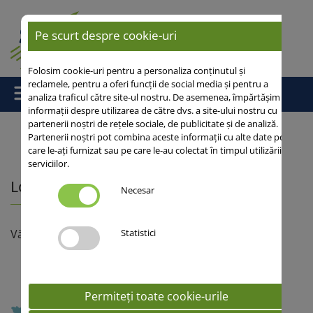
Pe scurt despre cookie-uri
Folosim cookie-uri pentru a personaliza conținutul și
reclamele, pentru a oferi funcții de social media și pentru a
analiza traficul către site-ul nostru. De asemenea, împărtășim
informații despre utilizarea de către dvs. a site-ului nostru cu
partenerii noștri de rețele sociale, de publicitate și de analiză.
Partenerii noștri pot combina aceste informații cu alte date pe
care le-ați furnizat sau pe care le-au colectat în timpul utilizării
Acasă
/
Contacte
/ Localizarea reprezentantilor
serviciilor.
Localizarea reprezentantilor
Necesar
Statistici
Vă rugăm selectaţi zona dumneavoastră
Permiteți toate cookie-urile