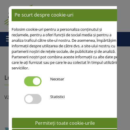
Pe scurt despre cookie-uri
Folosim cookie-uri pentru a personaliza conținutul și
reclamele, pentru a oferi funcții de social media și pentru a
analiza traficul către site-ul nostru. De asemenea, împărtășim
informații despre utilizarea de către dvs. a site-ului nostru cu
partenerii noștri de rețele sociale, de publicitate și de analiză.
Partenerii noștri pot combina aceste informații cu alte date pe
care le-ați furnizat sau pe care le-au colectat în timpul utilizării
Acasă
/
Contacte
/ Localizarea reprezentantilor
serviciilor.
Localizarea reprezentantilor
Necesar
Statistici
Vă rugăm selectaţi zona dumneavoastră
Permiteți toate cookie-urile