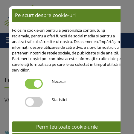
Pe scurt despre cookie-uri
Folosim cookie-uri pentru a personaliza conținutul și
reclamele, pentru a oferi funcții de social media și pentru a
analiza traficul către site-ul nostru. De asemenea, împărtășim
informații despre utilizarea de către dvs. a site-ului nostru cu
partenerii noștri de rețele sociale, de publicitate și de analiză.
Partenerii noștri pot combina aceste informații cu alte date pe
care le-ați furnizat sau pe care le-au colectat în timpul utilizării
Acasă
/
Contacte
/ Localizarea reprezentantilor
serviciilor.
Localizarea reprezentantilor
Necesar
Statistici
Vă rugăm selectaţi zona dumneavoastră
Permiteți toate cookie-urile