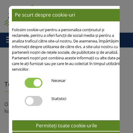
Pe scurt despre cookie-uri
Folosim cookie-uri pentru a personaliza conținutul și
reclamele, pentru a oferi funcții de social media și pentru a
analiza traficul către site-ul nostru. De asemenea, împărtășim
informații despre utilizarea de către dvs. a site-ului nostru cu
partenerii noștri de rețele sociale, de publicitate și de analiză.
Partenerii noștri pot combina aceste informații cu alte date pe
care le-ați furnizat sau pe care le-au colectat în timpul utilizării
Acasă
/
Cereale
/ Tehnologia hibrizilor de grau
serviciilor.
Necesar
Tehnologia hibrizilor de grau
Statistici
O tehnologie de succes pentru productii de top la
hibrizii de grau Saaten Union!
Permiteți toate cookie-urile