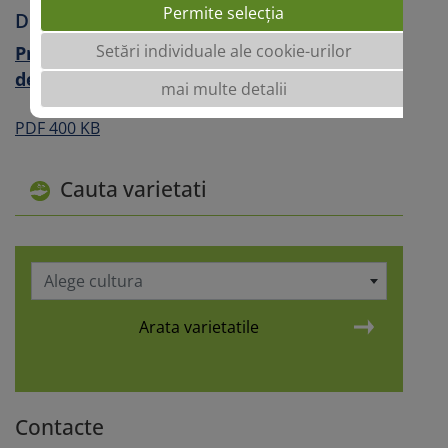
Permite selecția
Descarca
Setări individuale ale cookie-urilor
Provocari ale agriculturii moderne-hibrizi
de grau
mai multe detalii
PDF 400 KB
Cauta varietati
Alege cultura
Arata varietatile
Contacte