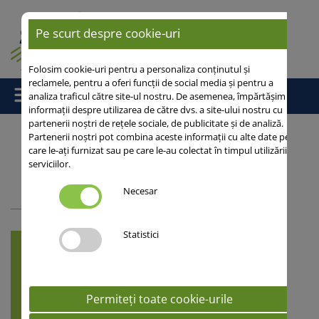
Pe scurt despre cookie-uri
Folosim cookie-uri pentru a personaliza conținutul și
reclamele, pentru a oferi funcții de social media și pentru a
analiza traficul către site-ul nostru. De asemenea, împărtășim
informații despre utilizarea de către dvs. a site-ului nostru cu
partenerii noștri de rețele sociale, de publicitate și de analiză.
Partenerii noștri pot combina aceste informații cu alte date pe
care le-ați furnizat sau pe care le-au colectat în timpul utilizării
Acasă
/
Cereale
/ Orz toamnă
serviciilor.
Cauta varietati
Necesar
Statistici
Alege cultura
Arata varietatile
Permiteți toate cookie-urile