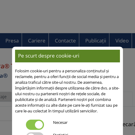
Presa
Cariere
Contacte
Publicații
Video
Pe scurt despre cookie-uri
rra® TOPGRÜN
Folosim cookie-uri pentru a personaliza conținutul și
ra®
reclamele, pentru a oferi funcții de social media și pentru a
analiza traficul către site-ul nostru. De asemenea,
împărtășim informații despre utilizarea de către dvs. a site-
ului nostru cu partenerii noștri de rețele sociale, de
aje
Descriere
Mai multe despre acest
publicitate și de analiză. Partenerii noștri pot combina
generală
subiect
aceste informații cu alte date pe care le-ați furnizat sau pe
care le-au colectat în timpul utilizării serviciilor.
Necesar
Viterra TOPGRÜN (secară