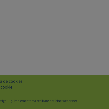
ca de cookies
 cookie
ign-ul şi implementarea realizate de: leine-weber.net