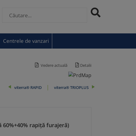
Centrele de vanzari
Vedere actuală
Detalii
viterra® RAPID
viterra® TRIOPLUS
 60%+40% rapiță furajeră)