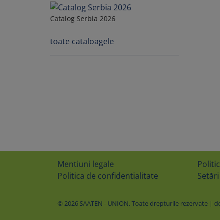
Catalog Serbia 2026
toate cataloagele
Mentiuni legale
Politi
Politica de confidentialitate
Setări
© 2026 SAATEN - UNION. Toate drepturile rezervate | des