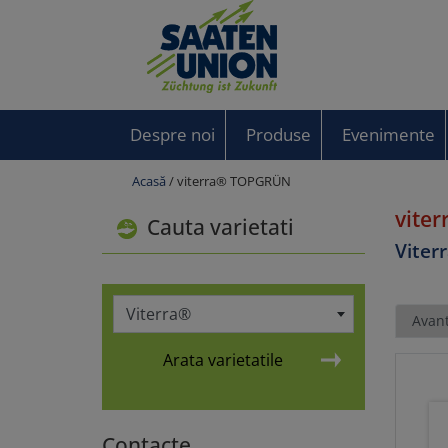
Despre noi
Produse
Evenimente
Acasă
/ viterra® TOPGRÜN
vite
Cauta varietati
Viter
Viterra®
Avant
Arata varietatile
Contacte