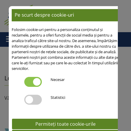
Pe scurt despre cookie-uri
Folosim cookie-uri pentru a personaliza conținutul și
reclamele, pentru a oferi funcții de social media și pentru a
analiza traficul către site-ul nostru. De asemenea, împărtășim
informații despre utilizarea de către dvs. a site-ului nostru cu
partenerii noștri de rețele sociale, de publicitate și de analiză.
Partenerii noștri pot combina aceste informații cu alte date pe
care le-ați furnizat sau pe care le-au colectat în timpul utilizării
Acasă
/
Contacte
/ Localizarea reprezentantilor
serviciilor.
Localizarea reprezentantilor
Necesar
Statistici
Vă rugăm selectaţi zona dumneavoastră
Permiteți toate cookie-urile